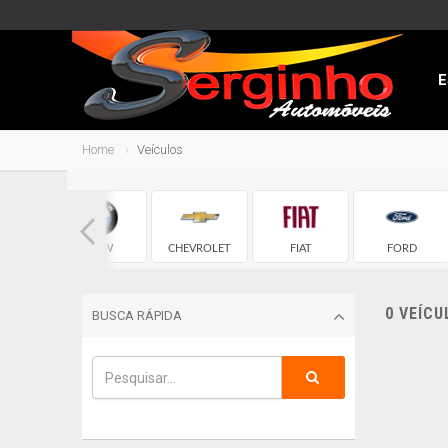
E
Home
Veículos
DI
BMW
CHEVROLET
FIAT
FORD
0 VEÍC
BUSCA RÁPIDA