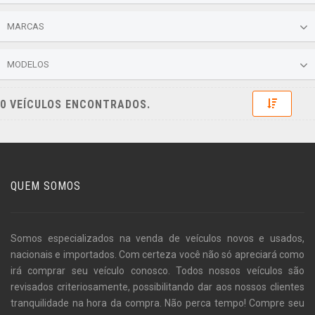
MARCAS
MODELOS
Toggle 
0 VEÍCULOS ENCONTRADOS.
QUEM SOMOS
Somos especializados na venda de veículos novos e usados,
nacionais e importados. Com certeza você não só apreciará como
irá comprar seu veículo conosco. Todos nossos veículos são
revisados criteriosamente, possibilitando dar aos nossos clientes
tranquilidade na hora da compra. Não perca tempo! Compre seu